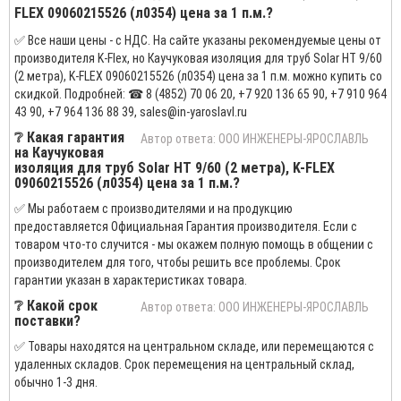
FLEX 09060215526 (л0354) цена за 1 п.м.?
✅ Все наши цены - с НДС. На сайте указаны рекомендуемые цены от
производителя K-Flex, но Каучуковая изоляция для труб Solar HT 9/60
(2 метра), K-FLEX 09060215526 (л0354) цена за 1 п.м. можно купить со
скидкой. Подробней: ☎ 8 (4852) 70 06 20, +7 920 136 65 90, +7 910 964
43 90, +7 964 136 88 39, sales@in-yaroslavl.ru
❔ Какая гарантия
Автор ответа: ООО ИНЖЕНЕРЫ-ЯРОСЛАВЛЬ
на Каучуковая
изоляция для труб Solar HT 9/60 (2 метра), K-FLEX
09060215526 (л0354) цена за 1 п.м.?
✅ Мы работаем с производителями и на продукцию
предоставляется Официальная Гарантия производителя. Если с
товаром что-то случится - мы окажем полную помощь в общении с
производителем для того, чтобы решить все проблемы. Срок
гарантии указан в характеристиках товара.
❔ Какой срок
Автор ответа: ООО ИНЖЕНЕРЫ-ЯРОСЛАВЛЬ
поставки?
✅ Товары находятся на центральном складе, или перемещаются с
удаленных складов. Срок перемещения на центральный склад,
обычно 1-3 дня.