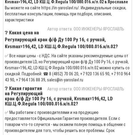
Kvsmax=196,42, LD КШ.Ц.Ф.Regula 100/080.016.н/п.02 в Ярославле
Вы можете на сайте https://in-yaroslavl.ru/. Индивидуальные скидки,
бесплатные консультации, помощь при подборе, описания,
характеристики
Автор ответа: ООО ИНЖЕНЕРЫ-ЯРОСЛАВЛЬ
❔ Какая цена на
Регулирующий кран ф/ф Ду 100 Ру 16, с ручкой,
Kvsmax=196,42, LD КШ.Ц.Ф.Regula 100/080.016.н/п.02?
✅ Все наши цены - с НДС. На сайте указаны рекомендуемые цены от
производителя LD, но Регулирующий кран ф/ф Ду 100 Ру 16, с ручкой,
Kvsmax=196,42, LD КШ.Ц.Ф.Regula 100/080.016.н/п.02 можно купить со
скидкой. Подробней: ☎ 8 (4852) 70 06 20, +7 920 136 65 90, +7 910 964
43 90, +7 964 136 88 39, sales@in-yaroslavl.ru
❔ Какая гарантия
Автор ответа: ООО ИНЖЕНЕРЫ-ЯРОСЛАВЛЬ
на Регулирующий
кран ф/ф Ду 100 Ру 16, с ручкой, Kvsmax=196,42, LD
КШ.Ц.Ф.Regula 100/080.016.н/п.02?
✅ Мы работаем с производителями и на продукцию
предоставляется Официальная Гарантия производителя. Если с
товаром что-то случится - мы окажем полную помощь в общении с
производителем для того, чтобы решить все проблемы. Срок