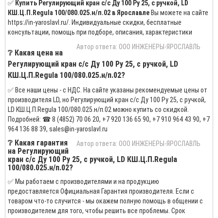
✅
Купить Регулирующий кран с/с Ду 100 Ру 25, с ручкой, LD
КШ.Ц.П.Regula 100/080.025.н/п.02 в Ярославле
Вы можете на сайте
https://in-yaroslavl.ru/. Индивидуальные скидки, бесплатные
консультации, помощь при подборе, описания, характеристики
Автор ответа: ООО ИНЖЕНЕРЫ-ЯРОСЛАВЛЬ
❔ Какая цена на
Регулирующий кран с/с Ду 100 Ру 25, с ручкой, LD
КШ.Ц.П.Regula 100/080.025.н/п.02?
✅ Все наши цены - с НДС. На сайте указаны рекомендуемые цены от
производителя LD, но Регулирующий кран с/с Ду 100 Ру 25, с ручкой,
LD КШ.Ц.П.Regula 100/080.025.н/п.02 можно купить со скидкой.
Подробней: ☎ 8 (4852) 70 06 20, +7 920 136 65 90, +7 910 964 43 90, +7
964 136 88 39, sales@in-yaroslavl.ru
❔ Какая гарантия
Автор ответа: ООО ИНЖЕНЕРЫ-ЯРОСЛАВЛЬ
на Регулирующий
кран с/с Ду 100 Ру 25, с ручкой, LD КШ.Ц.П.Regula
100/080.025.н/п.02?
✅ Мы работаем с производителями и на продукцию
предоставляется Официальная Гарантия производителя. Если с
товаром что-то случится - мы окажем полную помощь в общении с
производителем для того, чтобы решить все проблемы. Срок