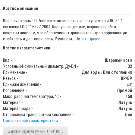
Краткое описание
Шаровые краны LD Pride изготавливаются из латуни марки ЛС 59-1
согласно ГОСТ 15527-2004. Корпусные детали, шаровая пробка
покрыты никелем, что обеспечивает дополнительную коррозионную
стойкость и долговечность. Ручка с м...
Читать далее...
Краткие характеристики
Вид -
Шаровый кран
Условный-Номинальный диаметр, Ду-DN -
32
Применение -
Для воды, Для отопления
Резьба -
ВР/ВР
Единицы измерения -
шт
Исполнение -
Прямой
Макс. рабочая температура, °C -
150
Материал -
Латунь
Материал шара -
Латунь
Отправляем транспортной компанией -
true
Смотреть все характеристики
Шаровой кран латунный 1 1/4" ВР, ручка-рычаг, LD Pride 47.32.В-В.Р (LD 47.301.32)