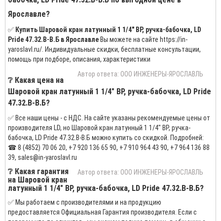
Ярославле?
✅
Купить Шаровой кран латунный 1 1/4" ВР, ручка-бабочка, LD
Pride 47.32.В-В.Б в Ярославле
Вы можете на сайте https://in-
yaroslavl.ru/. Индивидуальные скидки, бесплатные консультации,
помощь при подборе, описания, характеристики
Автор ответа: ООО ИНЖЕНЕРЫ-ЯРОСЛАВЛЬ
❔ Какая цена на
Шаровой кран латунный 1 1/4" ВР, ручка-бабочка, LD Pride
47.32.В-В.Б?
✅ Все наши цены - с НДС. На сайте указаны рекомендуемые цены от
производителя LD, но Шаровой кран латунный 1 1/4" ВР, ручка-
бабочка, LD Pride 47.32.В-В.Б можно купить со скидкой. Подробней:
☎ 8 (4852) 70 06 20, +7 920 136 65 90, +7 910 964 43 90, +7 964 136 88
39, sales@in-yaroslavl.ru
❔ Какая гарантия
Автор ответа: ООО ИНЖЕНЕРЫ-ЯРОСЛАВЛЬ
на Шаровой кран
латунный 1 1/4" ВР, ручка-бабочка, LD Pride 47.32.В-В.Б?
✅ Мы работаем с производителями и на продукцию
предоставляется Официальная Гарантия производителя. Если с