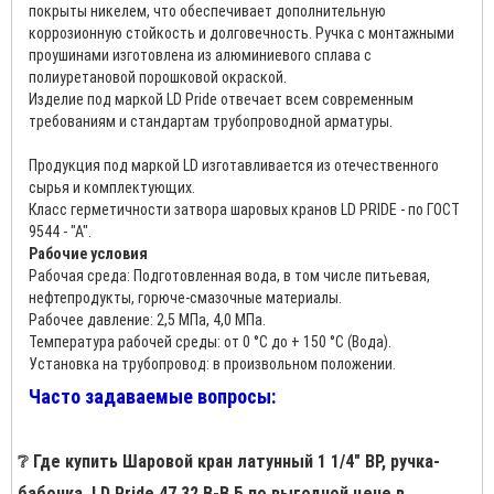
покрыты никелем, что обеспечивает дополнительную
коррозионную стойкость и долговечность. Ручка с монтажными
проушинами изготовлена из алюминиевого сплава с
полиуретановой порошковой окраской.
Изделие под маркой LD Pride отвечает всем современным
требованиям и стандартам трубопроводной арматуры.
Продукция под маркой LD изготавливается из отечественного
сырья и комплектующих.
Класс герметичности затвора шаровых кранов LD PRIDE - по ГОСТ
9544 - "А".
Рабочие условия
Рабочая среда: Подготовленная вода, в том числе питьевая,
нефтепродукты, горюче-смазочные материалы.
Рабочее давление: 2,5 МПа, 4,0 МПа.
Температура рабочей среды: от 0 °С до + 150 °С (Вода).
Установка на трубопровод: в произвольном положении.
Часто задаваемые вопросы:
❔ Где купить Шаровой кран латунный 1 1/4" ВР, ручка-
бабочка, LD Pride 47.32.В-В.Б по выгодной цене в