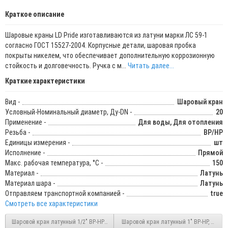
Краткое описание
Шаровые краны LD Pride изготавливаются из латуни марки ЛС 59-1
согласно ГОСТ 15527-2004. Корпусные детали, шаровая пробка
покрыты никелем, что обеспечивает дополнительную коррозионную
стойкость и долговечность. Ручка с м...
Читать далее...
Краткие характеристики
Вид -
Шаровый кран
Условный-Номинальный диаметр, Ду-DN -
20
Применение -
Для воды, Для отопления
Резьба -
ВР/НР
Единицы измерения -
шт
Исполнение -
Прямой
Макс. рабочая температура, °C -
150
Материал -
Латунь
Материал шара -
Латунь
Отправляем транспортной компанией -
true
Смотреть все характеристики
Шаровой кран латунный 1/2" ВР-НР, ручка-бабочка, LD Pride 47.15.В-Н.Б (LD 47.302
Шаровой кран латунный 1" ВР-НР, ручка-б