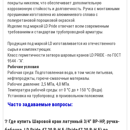
покрыты никелем, что обеспечивает дополнительную
коррозионную стойкость и долговечность. Ручка с монтажными
проушинами изготовлена из алюминиевого сплава с
полиуретановой порошковой окраской.
Изделие под маркой LD Pride отвечает всем современным
требованиям и стандартам трубопроводной арматуры.
Продукция под маркой LD изготавливается из отечественного
сырья и комплектующих.
Класс герметичности затвора шаровых кранов LD PRIDE - по ГОСТ
9544 - "А".
Рабочие условия
Рабочая среда: Подготовленная вода, в том числе питьевая,
нефтепродукты, горюче-смазочные материалы.
Рабочее давление: 2,5 МПа, 4,0 МПа.
Температура рабочей среды: от 0 °С до + 150 °С (Вода).
Установка на трубопровод: в произвольном положении.
Часто задаваемые вопросы:
❔ Где купить Шаровой кран латунный 3/4" ВР-НР, ручка-
бабочка, LD Pride 47.20.В-Н.Б (Pride47.20.В-Н.Б) по