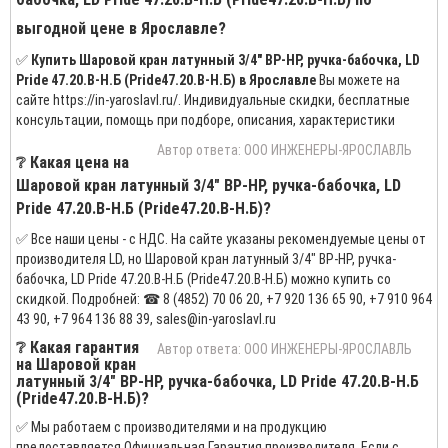
выгодной цене в Ярославле?
✅
Купить Шаровой кран латунный 3/4" ВР-НР, ручка-бабочка, LD
Pride 47.20.В-Н.Б (Pride47.20.В-Н.Б) в Ярославле
Вы можете на
сайте https://in-yaroslavl.ru/. Индивидуальные скидки, бесплатные
консультации, помощь при подборе, описания, характеристики
Автор ответа: ООО ИНЖЕНЕРЫ-ЯРОСЛАВЛЬ
❔ Какая цена на
Шаровой кран латунный 3/4" ВР-НР, ручка-бабочка, LD
Pride 47.20.В-Н.Б (Pride47.20.В-Н.Б)?
✅ Все наши цены - с НДС. На сайте указаны рекомендуемые цены от
производителя LD, но Шаровой кран латунный 3/4" ВР-НР, ручка-
бабочка, LD Pride 47.20.В-Н.Б (Pride47.20.В-Н.Б) можно купить со
скидкой. Подробней: ☎ 8 (4852) 70 06 20, +7 920 136 65 90, +7 910 964
43 90, +7 964 136 88 39, sales@in-yaroslavl.ru
❔ Какая гарантия
Автор ответа: ООО ИНЖЕНЕРЫ-ЯРОСЛАВЛЬ
на Шаровой кран
латунный 3/4" ВР-НР, ручка-бабочка, LD Pride 47.20.В-Н.Б
(Pride47.20.В-Н.Б)?
✅ Мы работаем с производителями и на продукцию
предоставляется Официальная Гарантия производителя. Если с