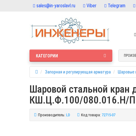
sales@in-yaroslavl.ru
Viber
Telegram
КАТЕГОРИИ
ПРОИЗ
Запорная и регулирующая арматура
Шаровые 
Шаровой стальной кран дл
КШ.Ц.Ф.100/080.016.Н/П
Производитель:
LD
Код товара:
72715-07