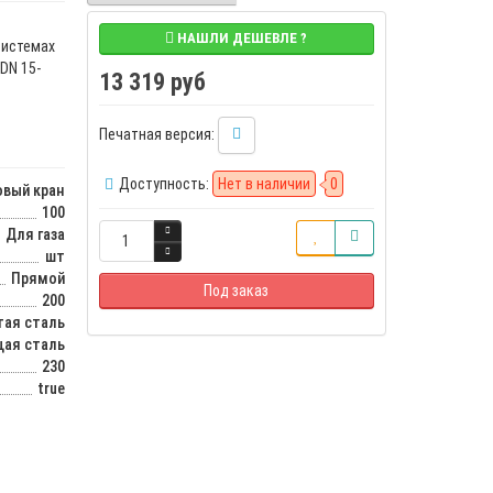
НАШЛИ ДЕШЕВЛЕ ?
системах
DN 15-
13 319 руб
Печатная версия:
Доступность:
Нет в наличии
0
вый кран
100
Для газа
шт
Прямой
Под заказ
200
тая сталь
ая сталь
230
true