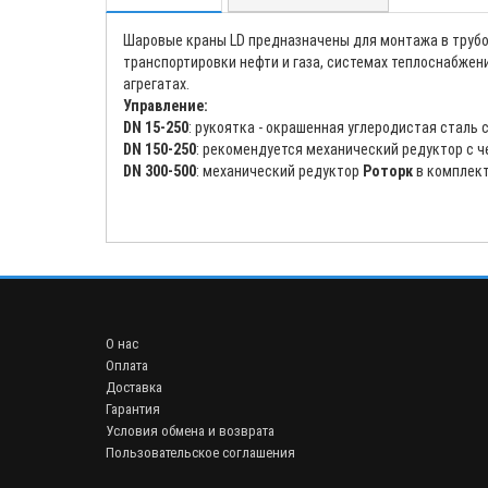
Шаровые краны LD предназначены для монтажа в труб
транспортировки нефти и газа, системах теплоснабжен
агрегатах.
Управление:
DN 15-250
: рукоятка - окрашенная углеродистая сталь
DN 150-250
: рекомендуется механический редуктор с 
DN 300-500
: механический редуктор
Роторк
в комплек
О нас
Оплата
Доставка
Гарантия
Условия обмена и возврата
Пользовательское соглашения