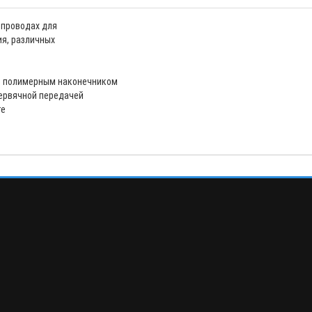
опроводах для
ия, различных
 с полимерным наконечником
червячной передачей
те