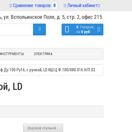
Сравнение товаров
0
Личный кабинет
, ул. Вспольинское Поле, д. 5, стр. 2, офис 215
0
Tоваров,
на
0 руб
ИНСТРУМЕНТЫ
ЭЛЕКТРИКА
 Ду 100 Ру16, с ручкой, LD КШ.Ц.Ф.100/080.016.Н/П.02
ой, LD
Шаровой стальной кран для газа РАВНОПР. ф/ф Ду 80 Ру 16, с ручко